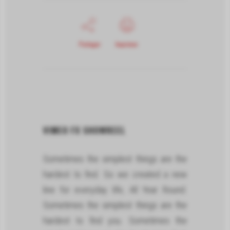
Partager
Imprimer
VIMEO FX SHOWREEL
Sometimes the simplest things are the
hardest to find. So we created a new
line for everyday life, All Year Round.
Sometimes the simplest things are the
hardest to find you. Sometimes the