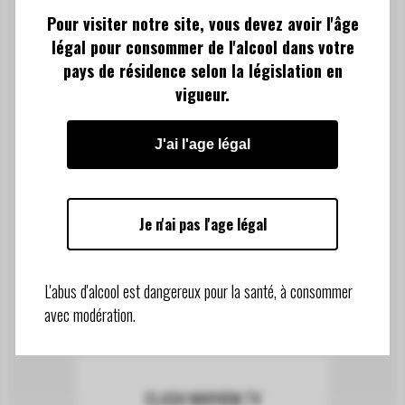
DATE
Pour visiter notre site, vous devez avoir l'âge
CATEGORY
légal pour consommer de l'alcool dans votre
Branding, Culture
pays de résidence selon la législation en
vigueur.
J'ai l'age légal
Je n'ai pas l'age légal
Related Projects
L'abus d'alcool est dangereux pour la santé, à consommer
avec modération.
CLASH MAYHEM TV