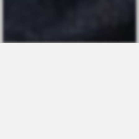
UNE PRÉSENTATION
Vigneron depuis 1991, je pratique la biodynamie certifiée
au Château Fonroque depuis 2002 et au Château
Mazeyres depuis 2012.
C’est un travail d’équipe. Ma